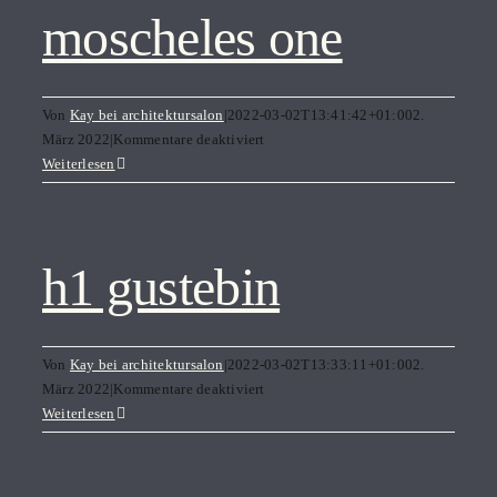
moscheles one
Von
Kay bei architektursalon
|
2022-03-02T13:41:42+01:00
2.
für
März 2022
|
Kommentare deaktiviert
moscheles
Weiterlesen
one
h1 gustebin
Von
Kay bei architektursalon
|
2022-03-02T13:33:11+01:00
2.
für
März 2022
|
Kommentare deaktiviert
h1
Weiterlesen
gustebin