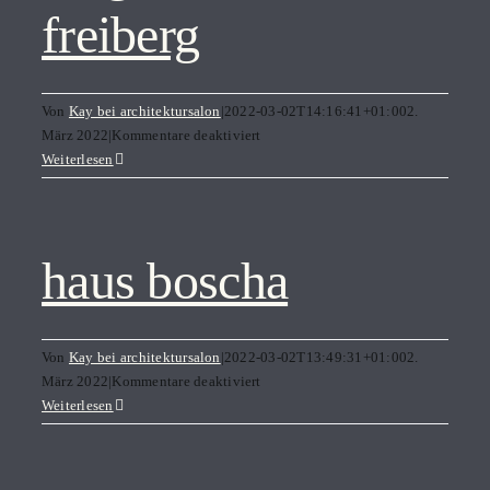
freiberg
kontakt
Von
Kay bei architektursalon
|
2022-03-02T14:16:41+01:00
2.
für
März 2022
|
Kommentare deaktiviert
bergakademie
Weiterlesen
freiberg
haus boscha
Von
Kay bei architektursalon
|
2022-03-02T13:49:31+01:00
2.
für
März 2022
|
Kommentare deaktiviert
haus
Weiterlesen
boscha