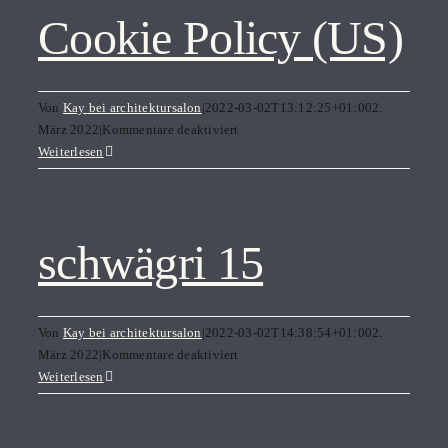
Cookie Policy (US)
Von
Kay bei architektursalon
|
2022-03-02T13:12:25+01:00
2.
für
März 2022
|
Kommentare deaktiviert
Cookie
Weiterlesen
Policy
(US)
schwägri 15
Von
Kay bei architektursalon
|
2022-03-02T14:38:54+01:00
2.
für
März 2022
|
Kommentare deaktiviert
schwägri
Weiterlesen
15