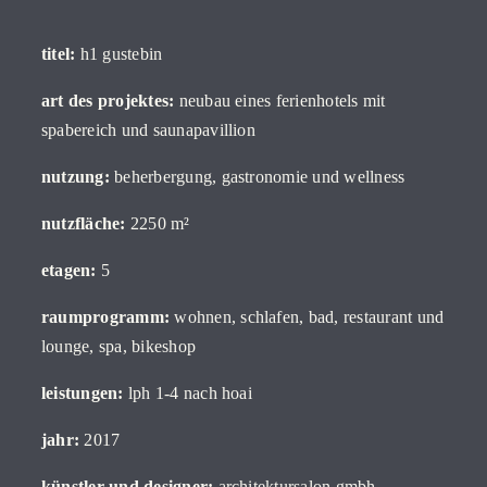
titel:
h1 gustebin
art des projektes:
neubau eines ferienhotels mit
spabereich und saunapavillion
nutzung:
beherbergung, gastronomie und wellness
nutzfläche:
2250 m²
etagen:
5
raumprogramm:
wohnen, schlafen, bad, restaurant und
lounge, spa, bikeshop
leistungen:
lph 1-4 nach hoai
jahr:
2017
künstler und designer:
architektursalon gmbh