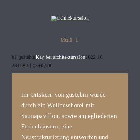
Zum
Inhalt
springen
Menü
salon
h1 gustebin
Kay bei architektursalon
2022-10-
28T08:11:08+02:00
projekte
Im Ortskern von gustebin wurde
leistungen
durch ein Wellnesshotel mit
Saunapavillon, sowie angegliederten
referenzen
Ferienhäusern, eine
Neustrukturierung entworfen und
jobs