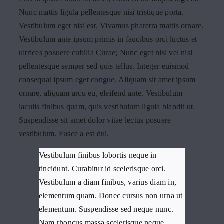
Nunc mattis ligula pellentesque nisi tristique porta.
Vestibulum eget nisi est. Vivamus pharetra mattis ornare.
kontakt
Vestibulum ante ipsum primis in faucibus orci luctus et
ultrices posuere cubilia Curae; Nunc eget nisl vel nisl
pellentesque semper sed quis tellus. Integer euismod
consequat ipsum eget congue. Aliquam sit amet ipsum
ornare, aliquam arcu eu, eleifend ante. Vestibulum
iaculis finibus quam, quis vestibulum ligula blandit ut.
Suspendisse sit amet dolor vitae lectus posuere
vestibulum. Fusce a est dui.
Vestibulum finibus lobortis neque in
tincidunt. Curabitur id scelerisque orci.
Vestibulum a diam finibus, varius diam in,
elementum quam. Donec cursus non urna ut
elementum. Suspendisse sed neque nunc.
Nam rhoncus massa scelerisque neque