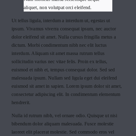
aliquet, non volutpat orci eleifend.
Ut tellus ligula, interdum a interdum ut, egestas ut
ipsum. Vivamus viverra consequat ipsum, nec auctor
dolor eleifend sit amet. Nulla cursus fringilla metus a
dictum. Morbi condimentum nibh nec elit luctus
interdum. Aliquam sit amet massa rutrum tellus
sollicitudin varius nec vitae felis. Proin ex tellus,
euismod et nibh et, tempus consequat dolor. Sed sed
malesuada ipsum. Nullam sed ligula eget dui eleifend
euismod sit amet in sapien. Lorem ipsum dolor sit amet,
consectetur adipiscing elit. In condimentum elementum
hendrerit.
Nulla id rutrum nibh, vel ornare odio. Quisque ut nisi
bibendum dolor aliquam malesuada. Fusce molestie
laoreet elit placerat molestie. Sed commodo eros vel