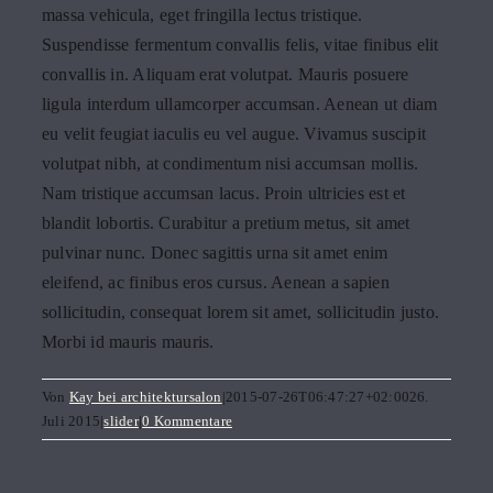
massa vehicula, eget fringilla lectus tristique.
Suspendisse fermentum convallis felis, vitae finibus elit
convallis in. Aliquam erat volutpat. Mauris posuere
ligula interdum ullamcorper accumsan. Aenean ut diam
eu velit feugiat iaculis eu vel augue. Vivamus suscipit
volutpat nibh, at condimentum nisi accumsan mollis.
Nam tristique accumsan lacus. Proin ultricies est et
blandit lobortis. Curabitur a pretium metus, sit amet
pulvinar nunc. Donec sagittis urna sit amet enim
eleifend, ac finibus eros cursus. Aenean a sapien
sollicitudin, consequat lorem sit amet, sollicitudin justo.
Morbi id mauris mauris.
Von
Kay bei architektursalon
|
2015-07-26T06:47:27+02:00
26.
Juli 2015
|
slider
|
0 Kommentare