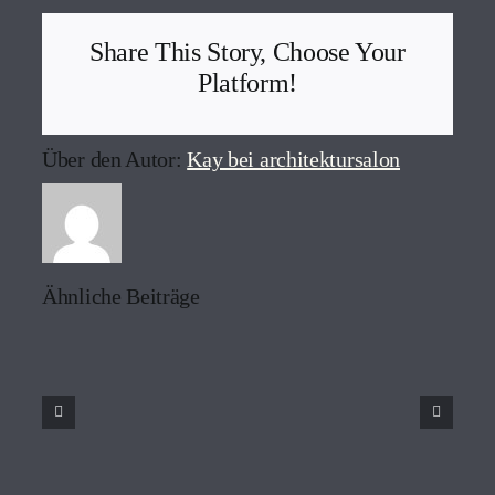
Share This Story, Choose Your
Platform!
Über den Autor:
Kay bei architektursalon
Ähnliche Beiträge
The
5
Secrets
to
Pulling
Off
Simple,