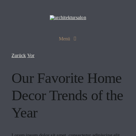
Zum
Inhalt
springen
Menü
salon
Zurück
Vor
Our Favorite Home
projekte
Decor Trends of the
leistungen
Year
referenzen
Lorem ipsum dolor sit amet, consectetur adipiscing elit.
jobs